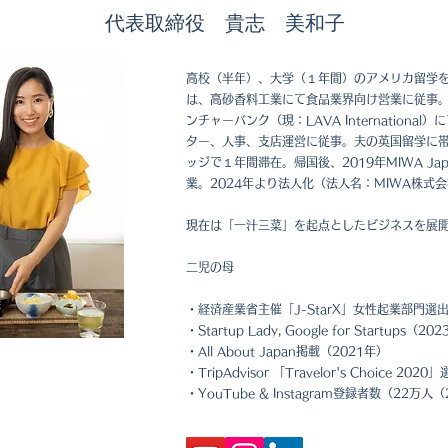
代表取締役 ​貴志 美和子
​高校（半年）、大学（１年間）のアメリカ留学
は、高砂香料工業にて食品業界向け営業に従事
ンチャーバンク（現：LAVA Internationa
ター、人事、支店運営に従事。夫の英国留学に
ッジで１年間滞在。帰国後、2019年MIWA Japan
業。2024年より法人化（法人名：MIWA株式
現在は「一汁三菜」を起点としたビジネスを展
二児の母
・経済産業省主催「J-StarX」女性起業部門選出
・Startup Lady, Google for Startups（20
・All About Japan掲載（2021年）
・TripAdvisor 「Travelor's Choice 20
・YouTube & Instagram登録者数（22万