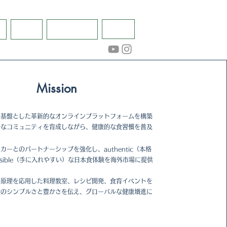
せ
レシピ
お問い合わせ
English
Mission
を基盤とした革新的なオンラインプラットフォームを構築
ルなコミュニティを育成しながら、健康的な食習慣を普及
カーとのパートナーシップを強化し、authentic（本格
ssible（手に入れやすい）な日本食体験を海外市場に提供
の原理を応用した料理教室、レシピ開発、食育イベントを
食のシンプルさと豊かさを伝え、グローバルな健康増進に