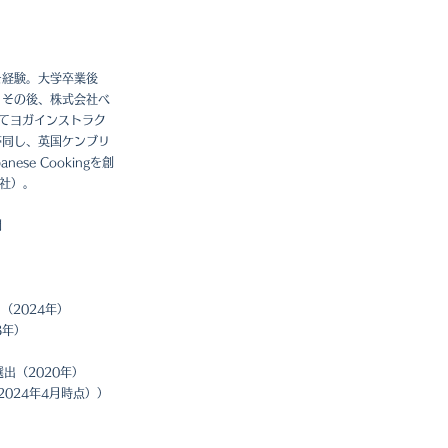
を経験。大学卒業後
。その後、株式会社ベ
l）にてヨガインストラク
帯同し、英国ケンブリ
ese Cookingを創
会社）。
開
（2024年）
23年）
20」選出（2020年）
人（2024年4月時点））