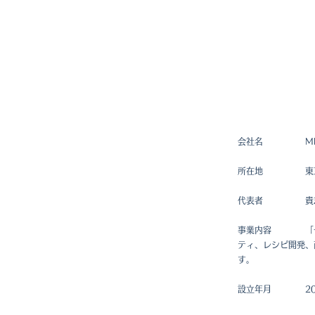
会社名 MIW
所在地 東京都渋
代表者 貴志
事業内容 「一汁
ティ、レシピ開発、
す。
設立年月 202