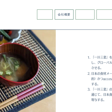
ホーム
会社概要
サービス
お知ら
「一汁三菜」
し、グローバ
させる。
日本の食材メー
的）かつacce
する。
「一汁三菜」
通じて、日本
寄与する。